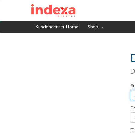
Kundencenter Home
Shop
D
Em
P