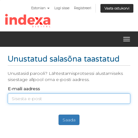
Estonian
Logi sisse
Registreeri
Vaata ostukorvi
Lülit
navi
Unustatud salasõna taastatud
Unustasid parooli? Lähtestamisprotsessi alustamiseks
sisestage allpool oma e-posti aadress.
E-maili aadress
Saada