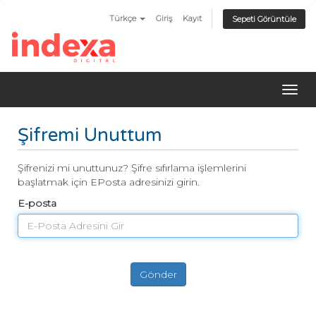
Türkçe
Giriş
Kayıt
Sepeti Görüntüle
Gezi
değiş
Şifremi Unuttum
Şifrenizi mi unuttunuz? Şifre sıfırlama işlemlerini
başlatmak için EPosta adresinizi girin.
E-posta
Gönder