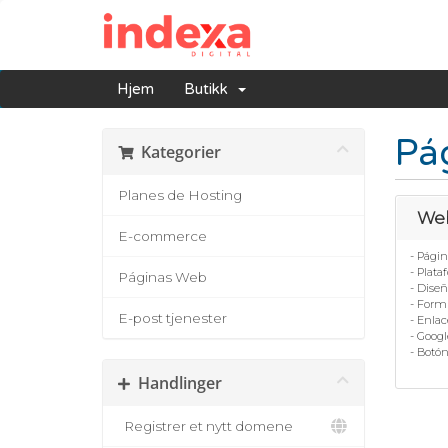
Hjem
Butikk
Pá
Kategorier
Planes de Hosting
Web
E-commerce
- Pági
- Plat
Páginas Web
- Dise
- Formu
E-post tjenester
- Enlac
- Googl
- Botó
Handlinger
Registrer et nytt domene