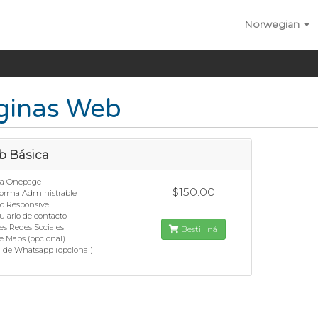
Norwegian
ginas Web
 Básica
na Onepage
$150.00
aforma Administrable
ño Responsive
lario de contacto
es Redes Sociales
Bestill nå
e Maps (opcional)
n de Whatsapp (opcional)