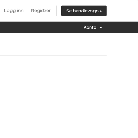
Logg inn
Registrer
Se handlevogn »
Konto